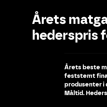
Årets matgal
hederspris f
Årets beste ma
feststemt fina
produsenter i
Måltid. Heders