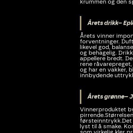
krummen og den spr
Årets drikk– Ep
Årets vinner impon
forventninger. Duf
likevel god, balanse
og behagelig. Drikk
appellere bredt. D
rene råvarepreget, 
og har en vakker, b
innbydende uttryk
Årets grønne– 
Vinnerproduktet by
pirrende.Størrelsen
førsteinntrykk.Det 
lyst til å smake. K
som virkelig kler 