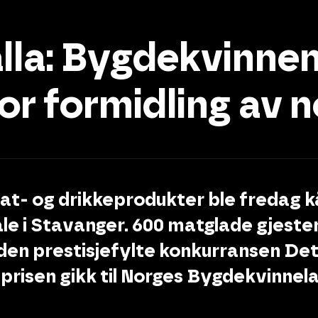
la: Bygdekvinnene
or formidling av 
t- og drikkeprodukter ble fredag kå
le i Stavanger. 600 matglade gjester
 den prestisjefylte konkurransen De
prisen gikk til Norges Bygdekvinnela