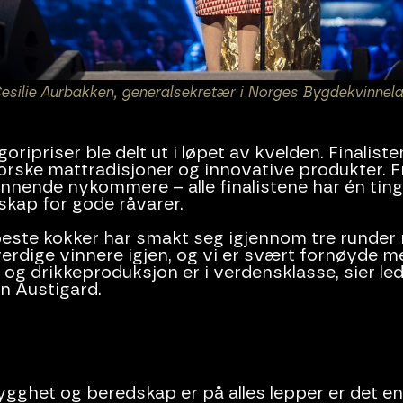
Cesilie Aurbakken, generalsekretær i Norges Bygdekvinnela
oripriser ble delt ut i løpet av kvelden. Finalist
orske mattradisjoner og innovative produkter. Fr
ennende nykommere – alle finalistene har én ting t
nskap for gode råvarer.
beste kokker har smakt seg igjennom tre runder
verdige vinnere igjen, og vi er svært fornøyde m
 og drikkeproduksjon er i verdensklasse, sier led
n Austigard.
ygghet og beredskap er på alles lepper er det en