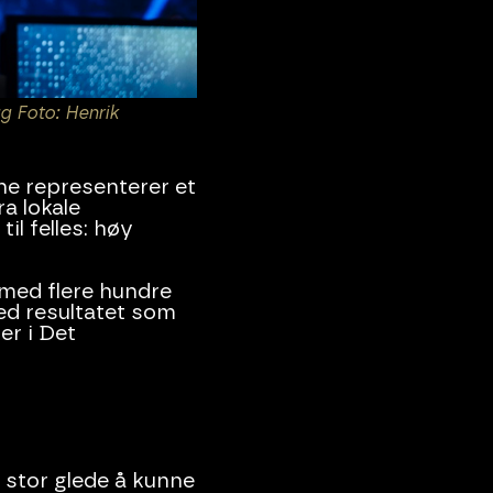
g Foto: Henrik
ene representerer et
a lokale
il felles: høy
 med flere hundre
ed resultatet som
er i Det
 stor glede å kunne