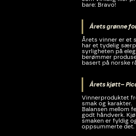
bare: Bravo!
Årets grønne for
Årets vinner er et
har et tydelig særp
syrligheten på ele
berømmer produsent
basert på norske r
Årets kjøtt– Pi
Vinnerproduktet fr
smak og karakter.
Balansen mellom fet
godt håndverk. Kjø
smaken er fyldig o
oppsummerte det.