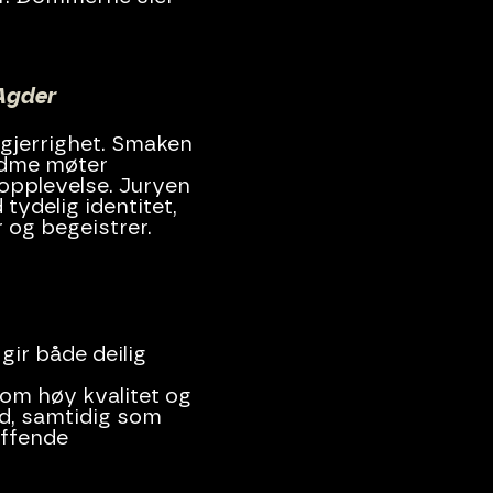
 Agder
gjerrighet. Smaken
sødme møter
opplevelse. Juryen
ydelig identitet,
 og begeistrer.
ir både deilig
 om høy kvalitet og
nd, samtidig som
effende