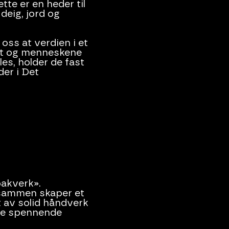
te er en heder til
deig, jord og
oss at verdien i et
idet og menneskene
es, holder de fast
er i Det
bakverk».
 sammen skaper et
 av solid håndverk
åde spennende