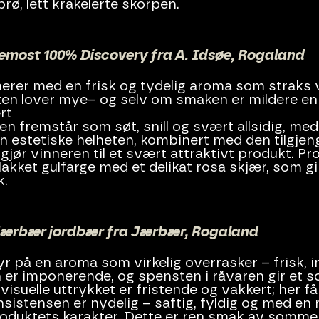
ø, lett krakelerte skorpen.
lemost 100% Discovery fra A. Idsøe, Rogaland
erer med en frisk og tydelig aroma som straks 
ten lover mye– og selv om smaken er mildere en
rt
en fremstår som søt, snill og svært allsidig, med
en estetiske helheten, kombinert med den tilgje
gjør vinneren til et svært attraktivt produkt. Pro
lakket gulfarge med et delikat rosa skjær, som gir
k.
Jærbær jordbær fra Jærbær, Rogaland
r på en aroma som virkelig overrasker – frisk,
 er imponerende, og spensten i råvaren gir et so
visuelle uttrykket er fristende og vakkert; her 
onsistensen er nydelig – saftig, fyldig og med en
produktets karakter. Dette er ren smak av somm