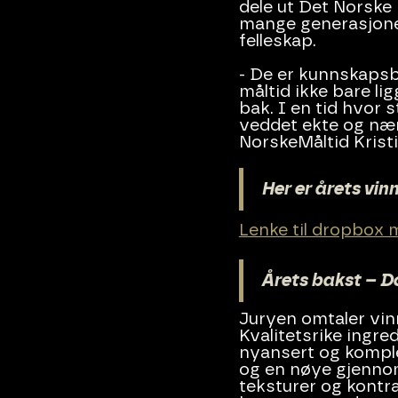
dele ut Det Norske 
mange generasjoner
felleskap.
- De er kunnskapsb
måltid ikke bare li
bak. I en tid hvor 
veddet ekte og nær
NorskeMåltid Kristi
Her er årets vinn
Lenke til dropbox m
Årets bakst – D
Juryen omtaler vinn
Kvalitetsrike ingr
nyansert og komple
og en nøye gjennom
teksturer og kontra